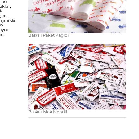
e bu
aklar,
ak
tır.
ajını da
ayı
 aynı
in
Baskılı Paket Kağıdı
Baskılı Islak Mendil