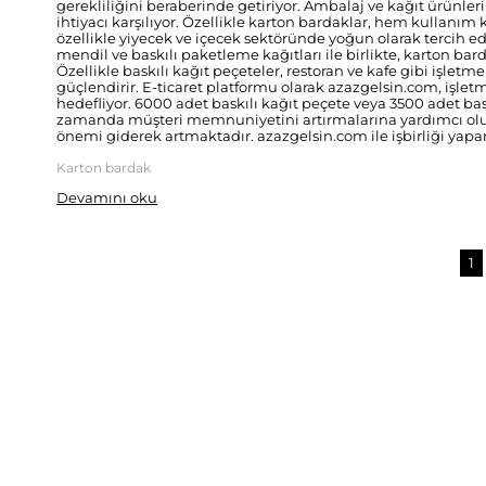
gerekliliğini beraberinde getiriyor. Ambalaj ve kağıt ürünler
ihtiyacı karşılıyor. Özellikle karton bardaklar, hem kullanım k
özellikle yiyecek ve içecek sektöründe yoğun olarak tercih edi
mendil ve baskılı paketleme kağıtları ile birlikte, karton b
Özellikle baskılı kağıt peçeteler, restoran ve kafe gibi işlet
güçlendirir. E-ticaret platformu olarak azazgelsin.com, işletm
hedefliyor. 6000 adet baskılı kağıt peçete veya 3500 adet bas
zamanda müşteri memnuniyetini artırmalarına yardımcı olur.
önemi giderek artmaktadır. azazgelsin.com ile işbirliği yapar
Karton bardak
Devamını oku
1