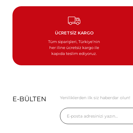
ÜCRETSİZ KARGO
Tüm siparişleri, Türkiye’nin
her iline ücretsiz kargo ile
kapıda teslim ediyoruz.
E-BÜLTEN
Yeniliklerden ilk siz haberdar olun!