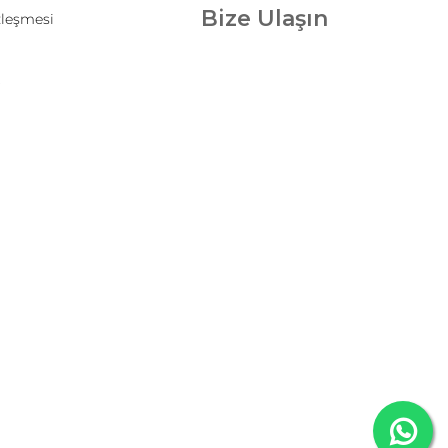
Bize Ulaşın
zleşmesi
t