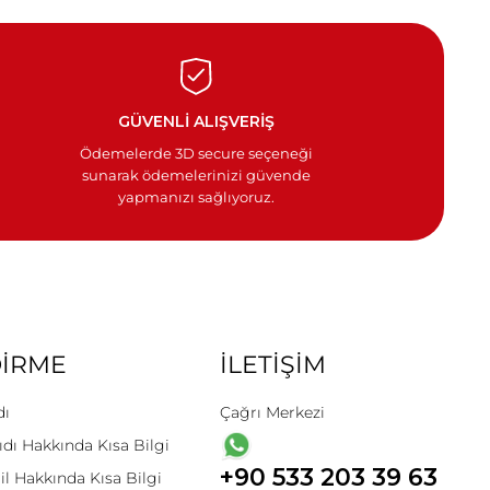
GÜVENLİ ALIŞVERİŞ
Ödemelerde 3D secure seçeneği
sunarak ödemelerinizi güvende
yapmanızı sağlıyoruz.
DİRME
İLETİŞİM
dı
Çağrı Merkezi
ıdı Hakkında Kısa Bilgi
+90 533 203 39 63
il Hakkında Kısa Bilgi