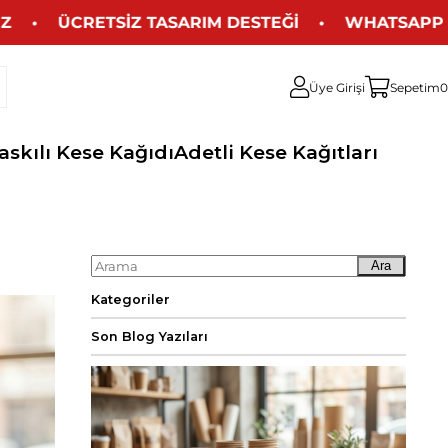
 ÜCRETSİZ TASARIM DESTEĞİ • WHATSAPP İLETİŞ
Üye Girişi
Sepetim
0
askılı Kese Kağıdı
Adetli Kese Kağıtları
Ara
Kategoriler
Son Blog Yazıları