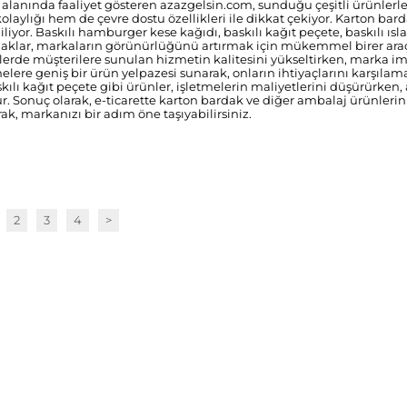
i alanında faaliyet gösteren azazgelsin.com, sunduğu çeşitli ürünlerl
olaylığı hem de çevre dostu özellikleri ile dikkat çekiyor. Karton bard
liyor. Baskılı hamburger kese kağıdı, baskılı kağıt peçete, baskılı ısl
ardaklar, markaların görünürlüğünü artırmak için mükemmel birer araç
melerde müşterilere sunulan hizmetin kalitesini yükseltirken, marka im
elere geniş bir ürün yelpazesi sunarak, onların ihtiyaçlarını karşılam
kılı kağıt peçete gibi ürünler, işletmelerin maliyetlerini düşürürken,
 Sonuç olarak, e-ticarette karton bardak ve diğer ambalaj ürünlerin
ak, markanızı bir adım öne taşıyabilirsiniz.
2
3
4
>