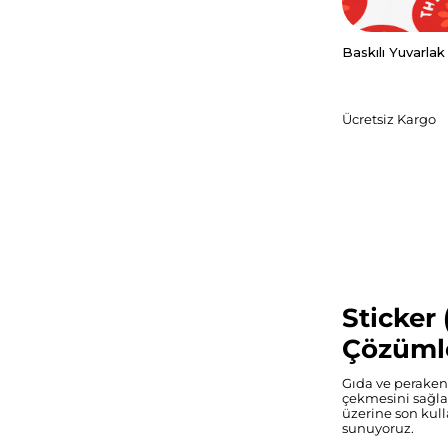
Baskılı Yuvarlak
Ücretsiz Kargo
Sticker
Çözüml
Ürün üzerind
Gıda ve perakend
istediğiniz ta
çekmesini sağlay
dosya yükle
üzerine son kull
yüklemeniz ge
sunuyoruz.
Ürünü sepetin