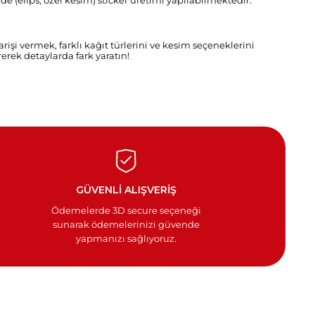
rde (elips, özel kesim) sticker üretimi yapılabilmektedir.
arişi vermek, farklı kağıt türlerini ve kesim seçeneklerini
erek detaylarda fark yaratın!
GÜVENLİ ALIŞVERİŞ
Ödemelerde 3D secure seçeneği
sunarak ödemelerinizi güvende
yapmanızı sağlıyoruz.