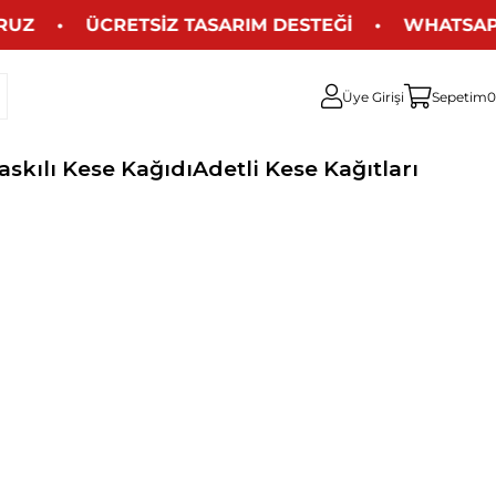
RUZ • ÜCRETSİZ TASARIM DESTEĞİ • WHATSAPP İL
Üye Girişi
Sepetim
0
askılı Kese Kağıdı
Adetli Kese Kağıtları