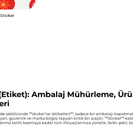
 Sticker
 (Etiket): Ambalaj Mühürleme, Ürü
eri
e görmek
e sektöründe **sticker'lar (etiketler)**, sadece bir ambalajı kapat
sarımı aşağıdaki
an, güvenlik ve marka bilgisi taşıyan kritik bir araçtır. **Sticker**
me bölümüne
anma tarihi basmaya kadar tüm ihtiyaçlarınıza yönelik, farklı şekil,
rekmektedir.
ize ekledikten