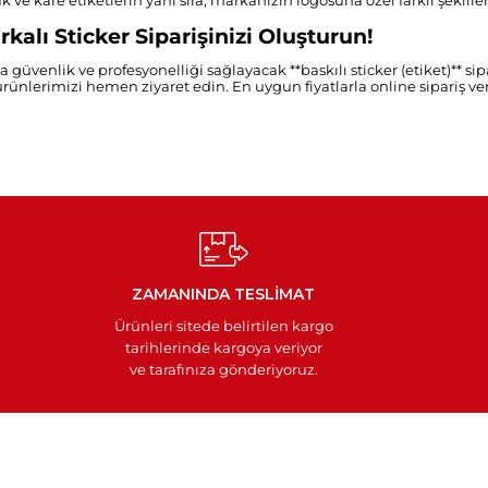
k ve kare etiketlerin yanı sıra, markanızın logosuna özel farklı şekille
alı Sticker Siparişinizi Oluşturun!
güvenlik ve profesyonelliği sağlayacak **baskılı sticker (etiket)** sip
rünlerimizi hemen ziyaret edin. En uygun fiyatlarla online sipariş ver
ZAMANINDA TESLİMAT
Ürünleri sitede belirtilen kargo
tarihlerinde kargoya veriyor
ve tarafınıza gönderiyoruz.