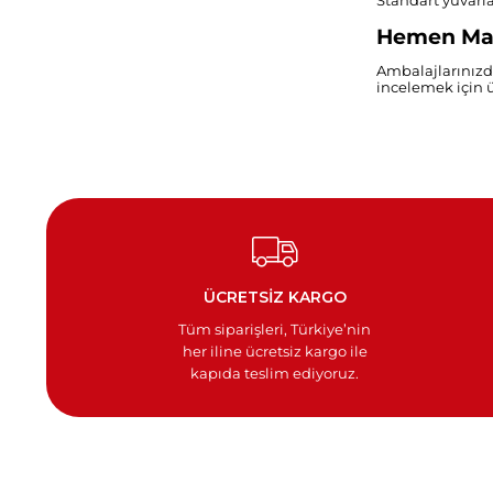
Standart yuvarla
Hemen Mark
Ambalajlarınızda 
incelemek için ü
ÜCRETSİZ KARGO
Tüm siparişleri, Türkiye’nin
her iline ücretsiz kargo ile
kapıda teslim ediyoruz.