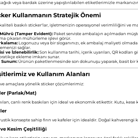
iniz tasarıma
 kağıdı veya bardak üzerine yapıştırılabilen etiketlerimizle markanızın
örneği
n sonra size e-
icker Kullanmanın Stratejik Önemi
gönderilecektir.
, e-postayı
aliteli baskılı sticker'lar, işletmenizin operasyonel verimliliğini ve ma
 onaylamanız ve
 Mührü (Tamper Evident):
Paket serviste ambalajın açılmadan müşteri
 ürünü satın
 çıkaran mühürleme işlevi görür.
 tamamlamanız
rkalama:
Logonuzu veya bir sloganınızı, ek ambalaj maliyeti olmadan
etime
lemenizi sağlar.
si ve İzlenebilirlik:
Son kullanma tarihi, içerik uyarıları, QR kodları 
 pratikçe ekleme imkanı sunar.
f Sunum:
Ürünün paketlenmesinde son dokunuşu yaparak, basit bir ku
şitlerimiz ve Kullanım Alanları
 ve amaçlara yönelik sticker çözümlerimiz:
ler (Parlak/Mat)
ılan, canlı renk baskıları için ideal ve ekonomik etikettir. Kutu, kese 
ler
ustik konsepte sahip fırın ve kafeler için idealdir. Doğal kahvereng
 ve Kesim Çeşitliliği