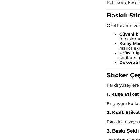
sonra eklediğ
Koli, kutu, kese
uygun baskı 
düzenlendikte
Baskılı St
posta yoluyla 
Gelen tasarımı
Özel tasarım ve k
cevaplayarak
Güvenlik
sepetinizdeki
maksimuma
alma işlemini
Kolay Ma
durumunda ür
hızlıca ek
Ürün Bilgi
başlanacaktır.
kodlarını
Dekorati
Sticker Çe
Farklı yüzeylere
1. Kuşe Etiket
En yaygın kullan
2. Kraft Etiket
Eko-dostu veya r
3. Baskı Şekli