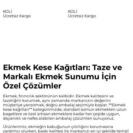
ekledikten sonra
ekledikten sonra
eklediğiniz tasarıma uygun
eklediğiniz tasarıma uygun
KOLİ
KOLİ
baskı örneği
baskı örneği
Ücretsiz Kargo
Ücretsiz Kargo
düzenlendikten sonra size
düzenlendikten sonra size
e-posta yoluyla
e-posta yoluyla
gönderilecektir.
gönderilecektir.
Gelen tasarımı, e-postayı
Gelen tasarımı, e-postayı
cevaplayarak onaylamanız
cevaplayarak onaylamanız
ve sepetinizdeki ürünü
ve sepetinizdeki ürünü
satın alma işlemini
satın alma işlemini
tamamlamanız durumunda
tamamlamanız durumunda
üretime başlanacaktır.
üretime başlanacaktır.
Ekmek Kese Kağıtları: Taze ve
Markalı Ekmek Sunumu İçin
Özel Çözümler
Ekmek, fırıncılık sektörünün kalbidir. Ekmek kalitesini ve
tazeliğini korumak, aynı zamanda markanızın değerini
müşteriye yansıtmak, doğru ambalaj seçimiyle başlar. **Ekmek
kese kağıtları** kategorimizde, standart somun ekmekten uzun
bagetlere ve özel artisan ekmeklere kadar her çeşide uygun,
dayanıklı ve nefes alabilen ambalaj çözümleri sunuyoruz.
Ürünlerimiz, ekmeğin kabuğunun çıtırlığını korumasına
yardımcı olurken, baskı kalitesi ile markanızı en iyi şekilde temsil