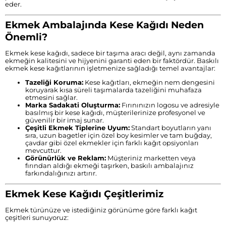
eder.
Ekmek Ambalajında Kese Kağıdı Neden
Önemli?
Ekmek kese kağıdı, sadece bir taşıma aracı değil, aynı zamanda
ekmeğin kalitesini ve hijyenini garanti eden bir faktördür. Baskılı
ekmek kese kağıtlarının işletmenize sağladığı temel avantajlar:
Tazeliği Koruma:
Kese kağıtları, ekmeğin nem dengesini
koruyarak kısa süreli taşımalarda tazeliğini muhafaza
etmesini sağlar.
Marka Sadakati Oluşturma:
Fırınınızın logosu ve adresiyle
basılmış bir kese kağıdı, müşterilerinize profesyonel ve
güvenilir bir imaj sunar.
Çeşitli Ekmek Tiplerine Uyum:
Standart boyutların yanı
sıra, uzun bagetler için özel boy kesimler ve tam buğday,
çavdar gibi özel ekmekler için farklı kağıt opsiyonları
mevcuttur.
Görünürlük ve Reklam:
Müşteriniz marketten veya
fırından aldığı ekmeği taşırken, baskılı ambalajınız
farkındalığınızı artırır.
Ekmek Kese Kağıdı Çeşitlerimiz
Ekmek türünüze ve istediğiniz görünüme göre farklı kağıt
çeşitleri sunuyoruz: