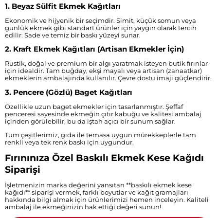
1. Beyaz Sülfit Ekmek Kağıtları
Ekonomik ve hijyenik bir seçimdir. Simit, küçük somun veya
günlük ekmek gibi standart ürünler için yaygın olarak tercih
edilir. Sade ve temiz bir baskı yüzeyi sunar.
2. Kraft Ekmek Kağıtları (Artisan Ekmekler İçin)
Rustik, doğal ve premium bir algı yaratmak isteyen butik fırınlar
için idealdir. Tam buğday, ekşi mayalı veya artisan (zanaatkar)
ekmeklerin ambalajında kullanılır. Çevre dostu imajı güçlendirir.
3. Pencere (Gözlü) Baget Kağıtları
Özellikle uzun baget ekmekler için tasarlanmıştır. Şeffaf
penceresi sayesinde ekmeğin çıtır kabuğu ve kalitesi ambalaj
içinden görülebilir, bu da iştah açıcı bir sunum sağlar.
Tüm çeşitlerimiz, gıda ile temasa uygun mürekkeplerle tam
renkli veya tek renk baskı için uygundur.
Fırınınıza Özel Baskılı Ekmek Kese Kağıdı
Siparişi
İşletmenizin marka değerini yansıtan **baskılı ekmek kese
kağıdı** siparişi vermek, farklı boyutlar ve kağıt gramajları
hakkında bilgi almak için ürünlerimizi hemen inceleyin. Kaliteli
ambalaj ile ekmeğinizin hak ettiği değeri sunun!