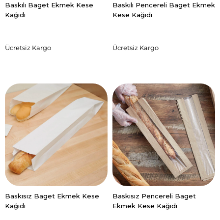
Baskılı Baget Ekmek Kese
Baskılı Pencereli Baget Ekmek
Kağıdı
Kese Kağıdı
Ücretsiz Kargo
Ücretsiz Kargo
Ürün üzerinde görmek
Ürün üzerinde görmek
istediğiniz tasarımı
istediğiniz tasarımı
aşağıdaki dosya yükleme
aşağıdaki dosya yükleme
bölümüne yüklemeniz
Baskısız Baget Ekmek Kese
bölümüne yüklemeniz
Baskısız Pencereli Baget
gerekmektedir.
gerekmektedir.
Kağıdı
Ekmek Kese Kağıdı
Ürünü sepetinize
Ürünü sepetinize