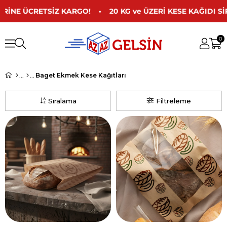
İNE ÜCRETSİZ KARGO! • 20 KG ve ÜZERİ KESE KAĞIDI Sİ
0
Baget Ekmek Kese Kağıtları
Sıralama
Filtreleme