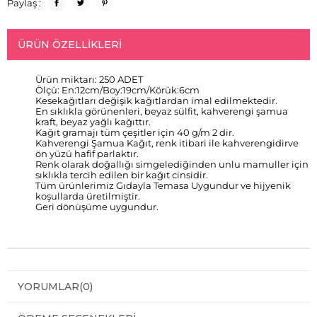
Paylaş :
ÜRÜN ÖZELLIKLERI
Ürün miktarı: 250 ADET
Ölçü: En:12cm/Boy:19cm/Körük:6cm
Kesekağıtları değişik kağıtlardan imal edilmektedir.
En sıklıkla görünenleri, beyaz sülfit, kahverengi şamua
kraft, beyaz yağlı kağıttır.
Kağıt gramajı tüm çeşitler için 40 g/m 2 dir.
Kahverengi Şamua Kağıt, renk itibari ile kahverengidirve
ön yüzü hafif parlaktır.
Renk olarak doğallığı simgelediğinden unlu mamuller için
sıklıkla tercih edilen bir kağıt cinsidir.
Tüm ürünlerimiz Gıdayla Temasa Uygundur ve hijyenik
koşullarda üretilmiştir.
Geri dönüşüme uygundur.
YORUMLAR
(0)