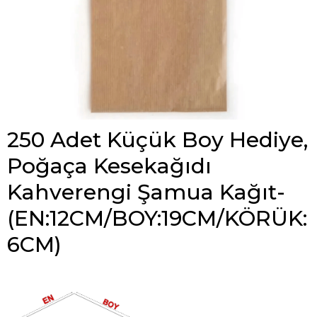
250 Adet Küçük Boy Hediye,
Poğaça Kesekağıdı
Kahverengi Şamua Kağıt-
(EN:12CM/BOY:19CM/KÖRÜK:
6CM)