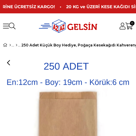
RİNE ÜCRETSİZ KARGO! • 20 KG ve ÜZERİ KESE KAĞIDI S
0