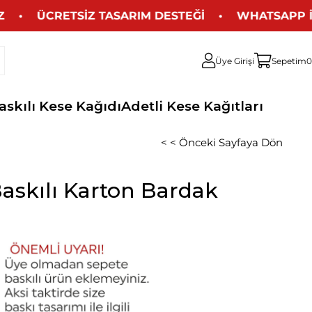
• ÜCRETSİZ TASARIM DESTEĞİ • WHATSAPP İLETİ
Üye Girişi
Sepetim
0
askılı Kese Kağıdı
Adetli Kese Kağıtları
< < Önceki Sayfaya Dön
askılı Karton Bardak