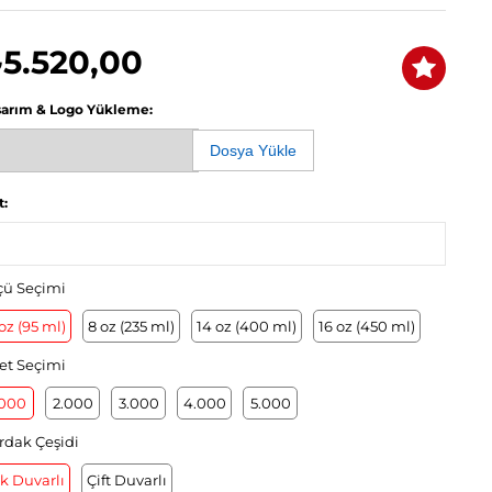
5.520,00
sarım & Logo Yükleme:
Dosya Yükle
t:
çü Seçimi
oz (95 ml)
8 oz (235 ml)
14 oz (400 ml)
16 oz (450 ml)
et Seçimi
.000
2.000
3.000
4.000
5.000
rdak Çeşidi
k Duvarlı
Çift Duvarlı