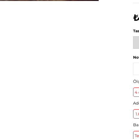
₺
Ta
No
Öl
4 
Ad
1
Ba
Te