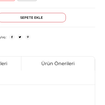
laş :
eri
Ürün Önerileri