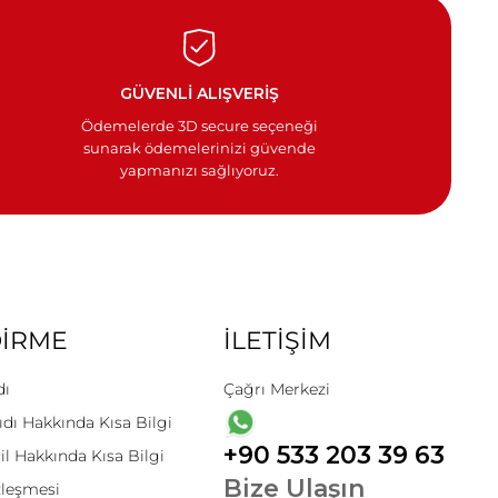
GÜVENLİ ALIŞVERİŞ
Ödemelerde 3D secure seçeneği
sunarak ödemelerinizi güvende
yapmanızı sağlıyoruz.
DİRME
İLETİŞİM
dı
Çağrı Merkezi
ıdı Hakkında Kısa Bilgi
+90 533 203 39 63
il Hakkında Kısa Bilgi
Bize Ulaşın
zleşmesi