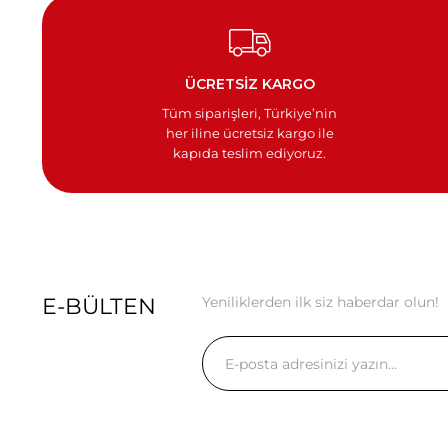
ÜCRETSİZ KARGO
Tüm siparişleri, Türkiye’nin
her iline ücretsiz kargo ile
kapıda teslim ediyoruz.
E-BÜLTEN
Yeniliklerden ilk siz haberdar olun!