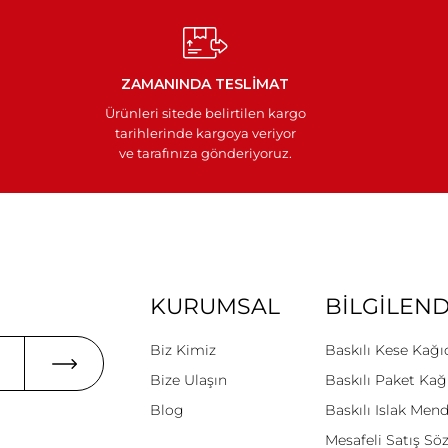
ZAMANINDA TESLİMAT
Ürünleri sitede belirtilen kargo
tarihlerinde kargoya veriyor
ve tarafınıza gönderiyoruz.
KURUMSAL
BİLGİLEN
Biz Kimiz
Baskılı Kese Kağı
Bize Ulaşın
Baskılı Paket Kağ
Blog
Baskılı Islak Mend
Mesafeli Satış Sö